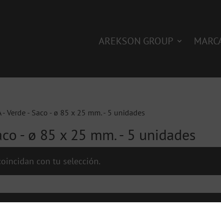
AREKSON GROUP
MARC
 - Verde - Saco - ø 85 x 25 mm. - 5 unidades
aco - ø 85 x 25 mm. - 5 unidades
oincidan con tu selección.