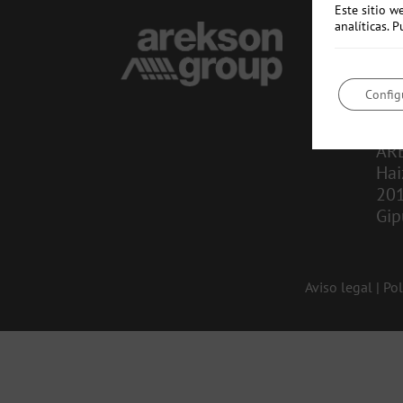
Este sitio w
analíticas.
CO
in
Config
943
AR
Hai
20
Gip
Aviso legal
|
Pol