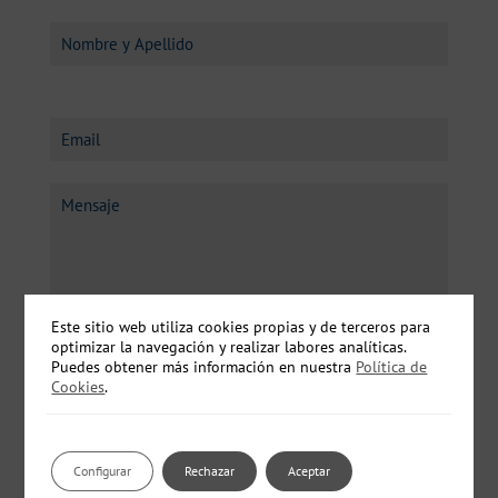
Este sitio web utiliza cookies propias y de terceros para
optimizar la navegación y realizar labores analíticas.
Puedes obtener más información en nuestra
Política de
Cookies
.
He leído y acepto el
Aviso Legal
y la
Política
Configurar
Rechazar
Aceptar
de Privacidad
.