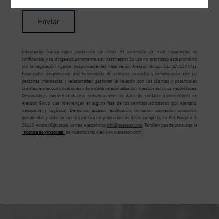
Información básica sobre protección de datos: El contenido de este documento es
confidencial y se dirige exclusivamente a su destinatario. Su uso no autorizado está prohibido
por la legislación vigente. Responsable del tratamiento: Arekson Group, S.L. (B75137372).
Finalidades: proporcionar una herramienta de contacto, consulta y comunicación con las
personas interesadas y relacionadas; gestionar la relación con los clientes y potenciales
clientes; enviar comunicaciones informativas relacionadas con nuestros servicios y actividades.
Destinatarios: pueden producirse comunicaciones de datos de contacto a proveedores de
Arekson Group que intervengan en alguna fase de los servicios solicitados (por ejemplo,
transporte y logística). Derechos: acceso, rectificación, limitación, supresión, oposición,
portabilidad y solicitar nuestra política de protección de datos completa, en Pol. Haizpea, 2,
20150 Aduna (Gipuzkoa), correo electrónico
info@arekson.com
. También puede consultar la
“Política de Privacidad”
de nuestro sitio web (www.arekson.com).