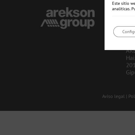
Este sitio w
analíticas.
CO
in
Config
943
AR
Hai
20
Gip
Aviso legal
|
Pol