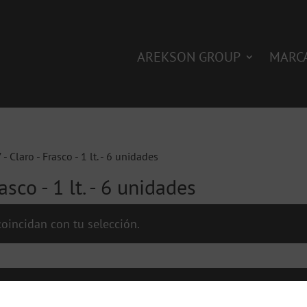
AREKSON GROUP
MARC
- Claro - Frasco - 1 lt. - 6 unidades
asco - 1 lt. - 6 unidades
oincidan con tu selección.