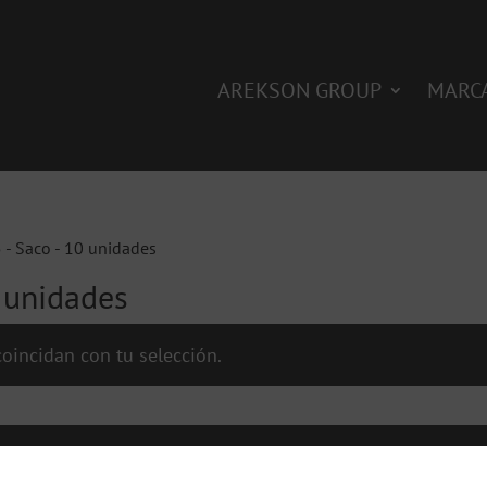
AREKSON GROUP
MARC
5 - Saco - 10 unidades
0 unidades
oincidan con tu selección.