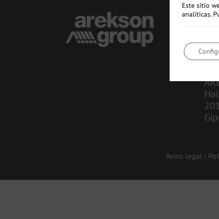
Este sitio w
analíticas.
CO
in
Config
943
AR
Hai
20
Gip
Aviso legal
|
Pol