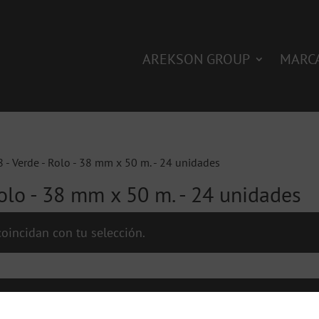
AREKSON GROUP
MARC
8 - Verde - Rolo - 38 mm x 50 m. - 24 unidades
Rolo - 38 mm x 50 m. - 24 unidades
oincidan con tu selección.