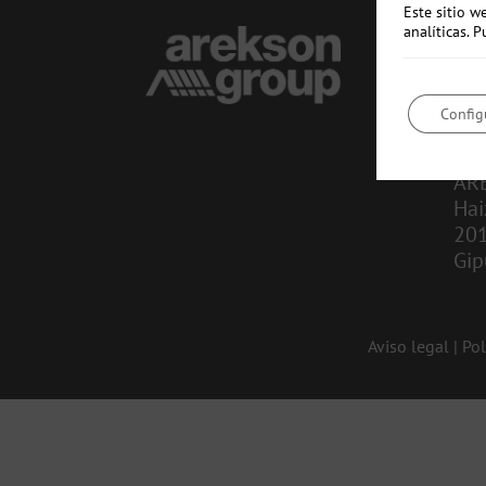
Este sitio w
analíticas.
CO
in
Config
943
AR
Hai
20
Gip
Aviso legal
|
Pol