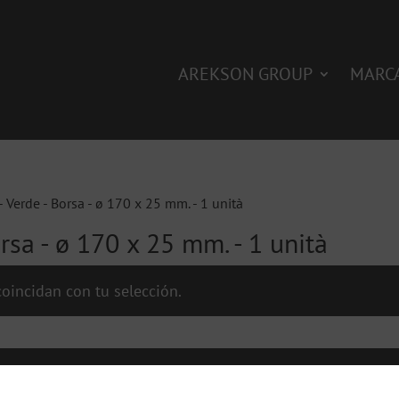
AREKSON GROUP
MARC
- Verde - Borsa - ø 170 x 25 mm. - 1 unità
orsa - ø 170 x 25 mm. - 1 unità
oincidan con tu selección.