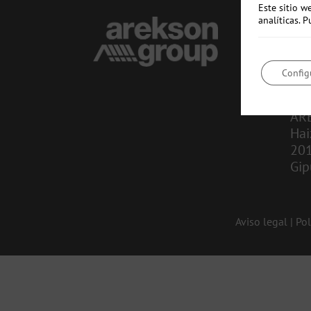
Este sitio w
analíticas.
CO
in
Config
943
AR
Hai
20
Gip
Aviso legal
|
Pol