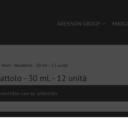
AREKSON GROUP
MARC
- Nero - Barattolo - 30 ml. - 12 unità
attolo - 30 ml. - 12 unità
oincidan con tu selección.