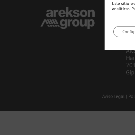
Este sitio w
analíticas.
CO
in
Config
943
AR
Hai
20
Gip
Aviso legal
|
Pol