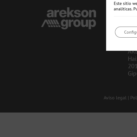
Este sitio w
analíticas.
CO
in
Config
943
AR
Hai
20
Gip
Aviso legal
|
Pol