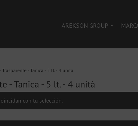
AREKSON GROUP
MARC
 Trasparente - Tanica - 5 lt. - 4 unità
 - Tanica - 5 lt. - 4 unità
oincidan con tu selección.