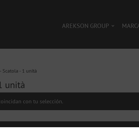
AREKSON GROUP
MARC
- Scatola - 1 unità
1 unità
oincidan con tu selección.