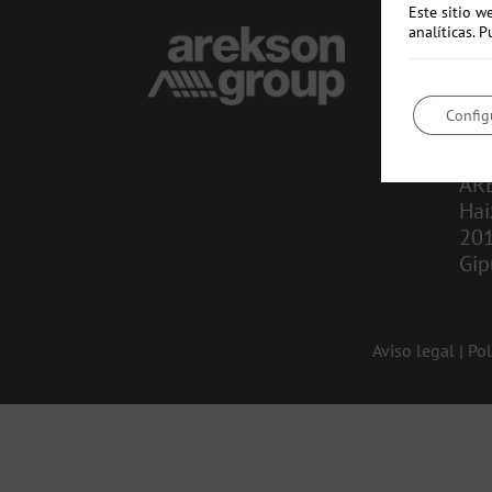
Este sitio w
analíticas.
CO
in
Config
943
AR
Hai
20
Gip
Aviso legal
|
Pol