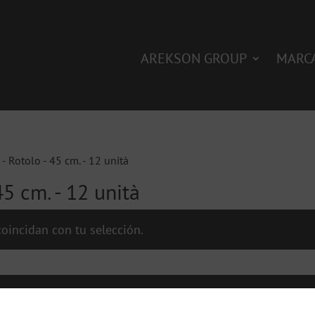
AREKSON GROUP
MARC
- Rotolo - 45 cm. - 12 unità
45 cm. - 12 unità
oincidan con tu selección.