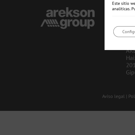
Este sitio w
analíticas.
CO
in
Config
943
AR
Hai
20
Gip
Aviso legal
|
Pol