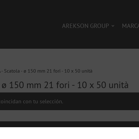
AREKSON GROUP
MARC
A - Scatola - ø 150 mm 21 fori - 10 x 50 unità
- ø 150 mm 21 fori - 10 x 50 unità
oincidan con tu selección.