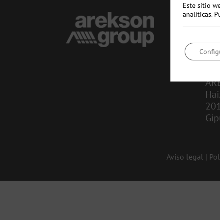
Este sitio w
analíticas.
CO
in
Config
943
AR
Hai
20
Gip
Aviso legal
|
Pol