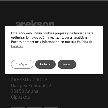
Este sitio web utiliza cookies propias y de terceros para
optimizar la navegación y realizar labores analíticas.
Puedes obtener más información en nuestra
Política de
Cookies
.
CONTACTO:
info@arekson.com
Configurar
Rechazar
Aceptar
943 361 240
AREKSON GROUP
Haizpea Polígono, 2
20150 Aduna
Gipuzkoa