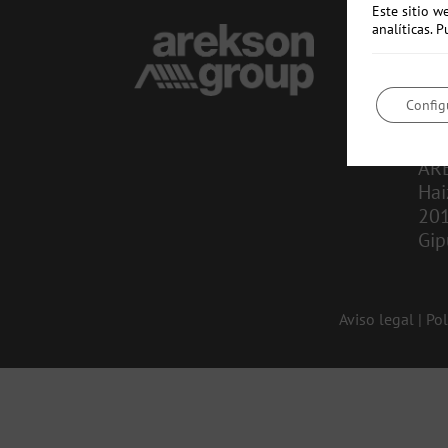
Este sitio w
analíticas.
CO
in
Config
943
AR
Hai
20
Gip
Aviso legal
|
Pol