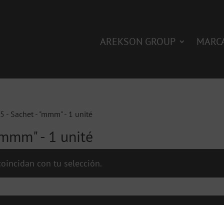
AREKSON GROUP
MARC
 - Sachet - "mmm" - 1 unité
"mmm" - 1 unité
oincidan con tu selección.