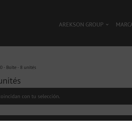
AREKSON GROUP
MARC
 - Boîte - 8 unités
unités
oincidan con tu selección.