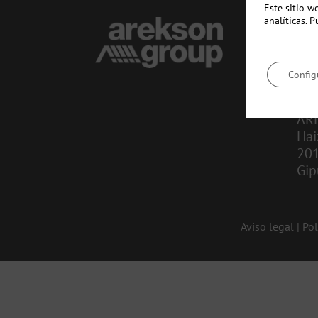
Este sitio w
analíticas.
CO
in
Config
943
AR
Hai
20
Gip
Aviso legal
|
Pol