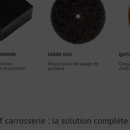
REMOVER
CARBO DISC
QUIT
liminé
Disque pour décapage de
Disq
on et polution
peinture
d’adh
f carrosserie : la solution complèt