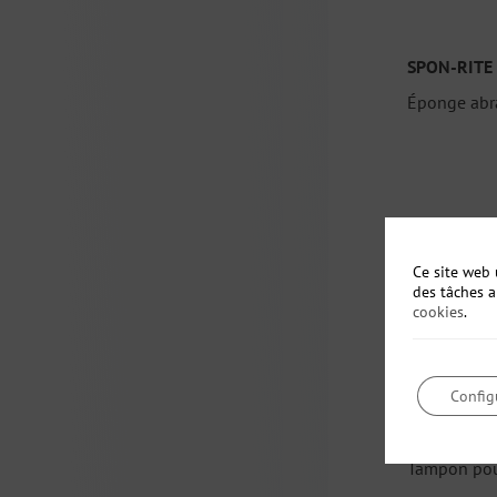
SPON-RITE
Éponge abr
Ce site web 
des tâches 
cookies
.
Config
SCUFF-RITE
Tampon pou