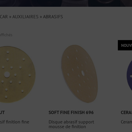
ICAR
»
AUXILIAIRES
»
ABRASIFS
affichés
NOUV
UT
SOFT FINE FINISH 696
CERA
if finition fine
Disque abrasif support
Ceram
mousse de finition