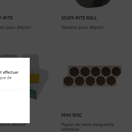
F-RITE
SCUFF-RITE ROLL
on pour dépolir
Tampon pour dépolir
t effectuer
ique de
RIT
MINI DISC
micro-abrasif
Papier de verre marguerite
adhésive