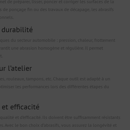
et de préparer, lisser, poncer et corriger les surfaces de la
ons de ponçage fin ou des travaux de décapage, les abrasifs
ionnels.
 durabilité
fiques du secteur automobile : pression, chaleur, frottement
arantit une abrasion homogène et régulière. Il permet
t.
r l’atelier
les, rouleaux, tampons, etc. Chaque outil est adapté à un
timiser les performances lors des différentes étapes du
et efficacité
alité et d’efficacité. Ils doivent être suffisamment résistants
es. Avec le bon choix d’abrasifs, vous assurez la longévité et