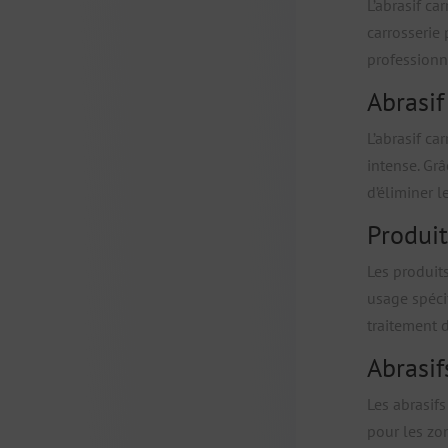
L’abrasif ca
carrosserie 
professionne
Abrasif
L’abrasif ca
intense. Gr
d’éliminer l
Produit
Les produit
usage spéci
traitement d
Abrasif
Les abrasifs
pour les zon