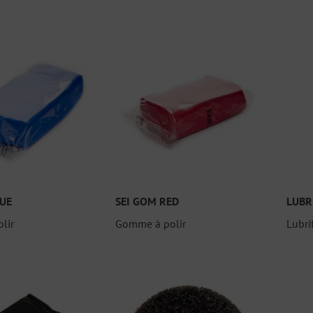
LUE
SEI GOM RED
LUBR
lir
Gomme à polir
Lubri