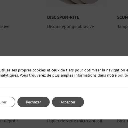
DISC SPON-RITE
SCUF
asive
Disque éponge abrasive
Tamp
utilise ses propres cookies et ceux de tiers pour optimiser la navigation e
analytiques. Vous trouverez de plus amples informations dans notre
polit
urer
Rechazar
Accepter
 DISC
NIKKEN
UNIG
r dépolir
Papier de verre micro abrasif
Bloc 