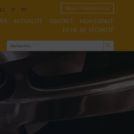
Retour à Arekson Group
ES
IT
PT
UES
ACTUALITÉ
CONTACT
MON ESPACE
FICHE DE SÉCURITÉ
Search Button
Search
for: