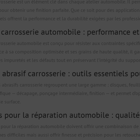
rrosserie est un élément clé dans chaque atelier automobile. Il perm
pour obtenir une finition parfaite. Que ce soit pour des applicati
ls offrent la performance et la durabilité exigées par les profess
 carrosserie automobile : performance et
rrosserie automobile est conçu pour résister aux contraintes spéci
âce à sa composition optimisée et ses grains de haute qualité, il g
es impuretés et les défauts tout en préservant l’intégrité du suppor
 abrasif carrosserie : outils essentiels pou
s abrasifs carrosserie regroupent une large gamme : disques, feuil
fique — décapage, ponçage intermédiaire, finition — et permet d’op
e surface.
s pour la réparation automobile : qualité 
 pour la réparation automobile doivent offrir une combinaison de qu
es difficiles mais aussi offrir finesse et précision pour les retouch