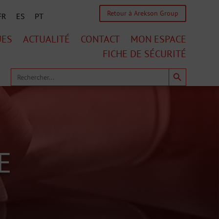
Retour à Arekson Group
FR
ES
PT
UES
ACTUALITÉ
CONTACT
MON ESPACE
FICHE DE SÉCURITÉ
Search Button
Search
for:
E