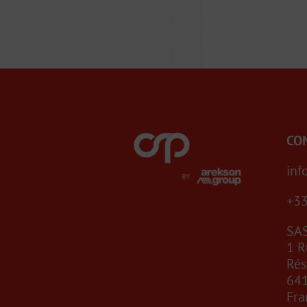
CO
in
+33
SA
1 R
Rés
64
Fra