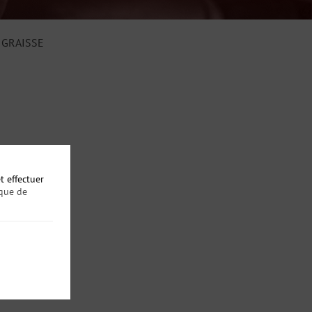
 GRAISSE
t effectuer
ique de