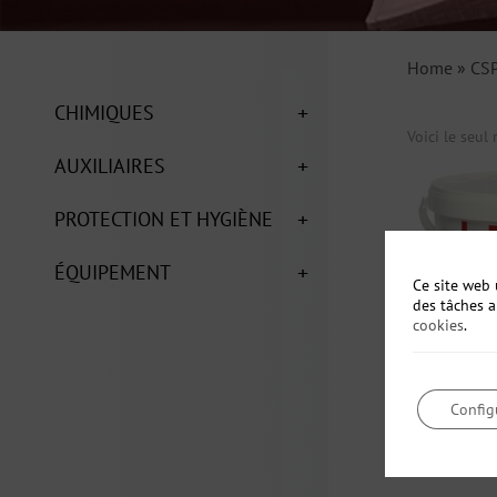
Home
»
CS
+
CHIMIQUES
Voici le seul 
+
AUXILIAIRES
+
PROTECTION ET HYGIÈNE
+
ÉQUIPEMENT
Ce site web 
des tâches 
cookies
.
Config
MECHANIC’
Pâte lave-m