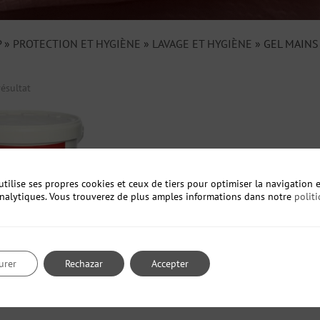
P
»
PROTECTION ET HYGIÈNE
»
LAVAGE ET HYGIÈNE
»
GEL MAINS
résultat
utilise ses propres cookies et ceux de tiers pour optimiser la navigation e
analytiques. Vous trouverez de plus amples informations dans notre
polit
urer
Rechazar
Accepter
S HAND CLEANER
ains