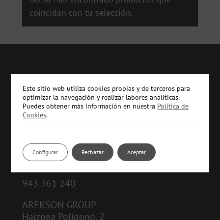
coincidan con tu selección.
Este sitio web utiliza cookies propias y de terceros para
optimizar la navegación y realizar labores analíticas.
Puedes obtener más información en nuestra
Política de
Cookies
.
CONTACTO:
Configurar
Rechazar
Aceptar
info@arekson.com
943 361 240
AREKSON GROUP
Haizpea Polígono, 2