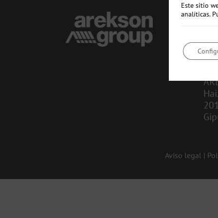
Este sitio w
analíticas.
CO
in
Config
943
AR
Hai
20
Gip
Aviso legal
|
Pol