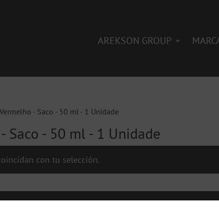
AREKSON GROUP
MARC
 Vermelho - Saco - 50 ml - 1 Unidade
 - Saco - 50 ml - 1 Unidade
oincidan con tu selección.