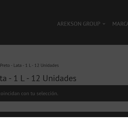
AREKSON GROUP
MARC
Preto - Lata - 1 L - 12 Unidades
ata - 1 L - 12 Unidades
oincidan con tu selección.