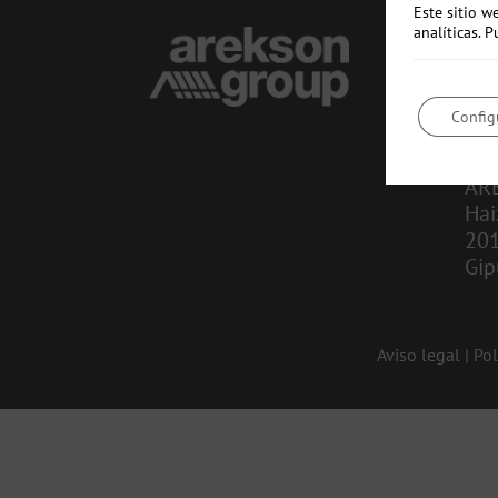
Este sitio w
analíticas.
CO
in
Config
943
AR
Hai
20
Gip
Aviso legal
|
Pol