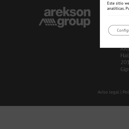
Este sitio w
analíticas.
CO
in
Config
943
AR
Hai
20
Gip
Aviso legal
|
Pol