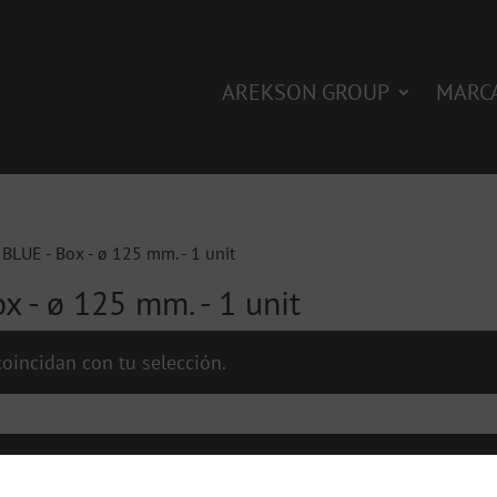
AREKSON GROUP
MARC
 BLUE - Box - ø 125 mm. - 1 unit
x - ø 125 mm. - 1 unit
oincidan con tu selección.