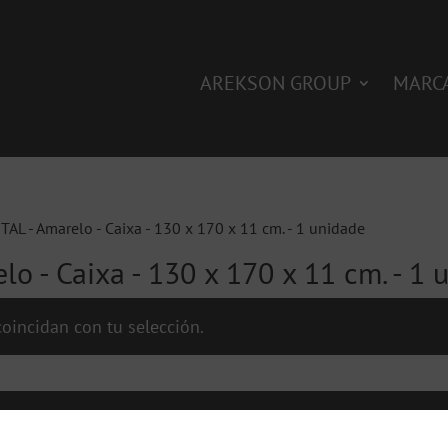
AREKSON GROUP
MARC
2TAL - Amarelo - Caixa - 130 x 170 x 11 cm. - 1 unidade
lo - Caixa - 130 x 170 x 11 cm. - 1 
oincidan con tu selección.