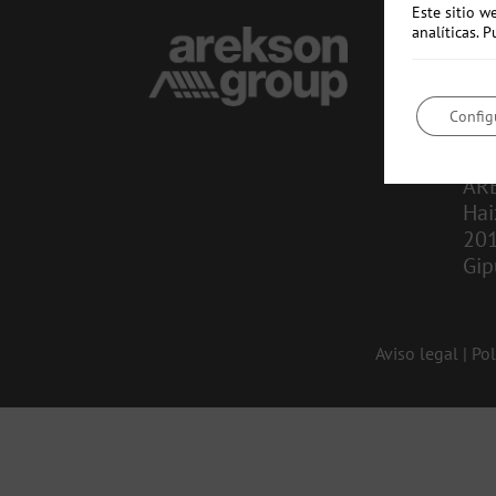
Este sitio w
analíticas.
CO
in
Config
943
AR
Hai
20
Gip
Aviso legal
|
Pol