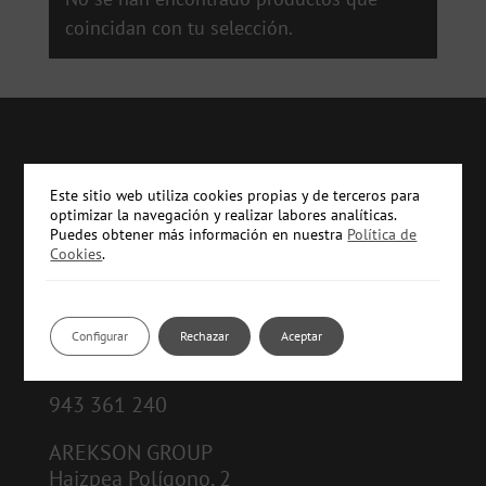
coincidan con tu selección.
Este sitio web utiliza cookies propias y de terceros para
optimizar la navegación y realizar labores analíticas.
Puedes obtener más información en nuestra
Política de
Cookies
.
CONTACTO:
Configurar
Rechazar
Aceptar
info@arekson.com
943 361 240
AREKSON GROUP
Haizpea Polígono, 2