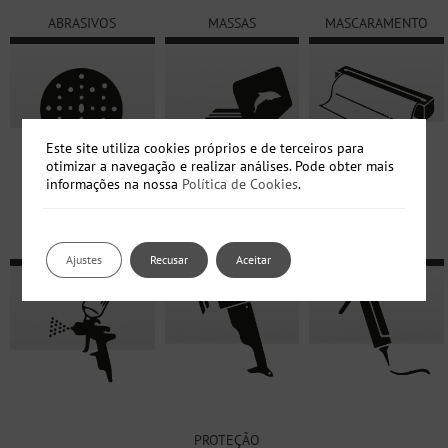
ABRASIVOS
MASSAS
MASCARAMENTO
Este site utiliza cookies próprios e de terceiros para
otimizar a navegação e realizar análises. Pode obter mais
informações na nossa
Política de Cookies
.
.
POLIMENTO E
SELANTES E
PINTURA
ABRILHANTAMENTO
ADESIVOS
Ajustes
Recusar
Aceitar
.
PROTEÇÃO
.