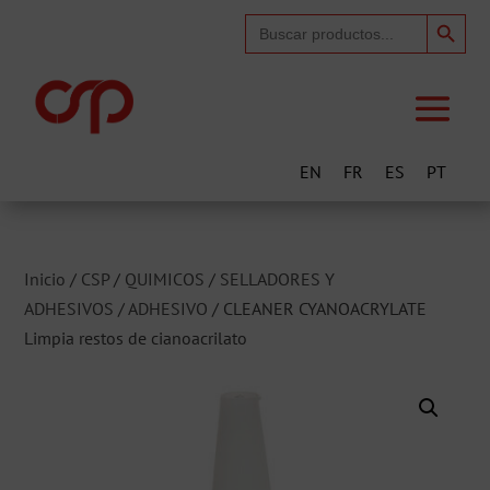
Search Button
Search
for:
EN
FR
ES
PT
Inicio
/
CSP
/
QUIMICOS
/
SELLADORES Y
ADHESIVOS
/
ADHESIVO
/ CLEANER CYANOACRYLATE
Limpia restos de cianoacrilato