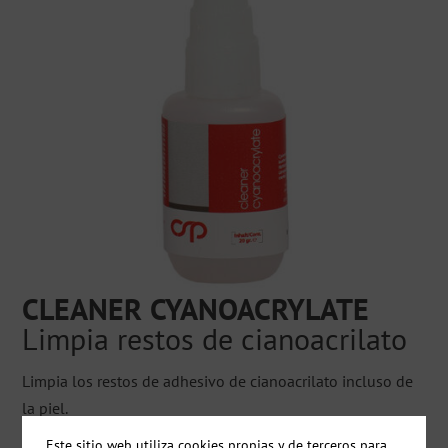
CLEANER CYANOACRYLATE
Limpia restos de cianoacrilato
Limpia los restos de adhesivo de cianoacrilato incluso de
la piel.
Este sitio web utiliza cookies propias y de terceros para