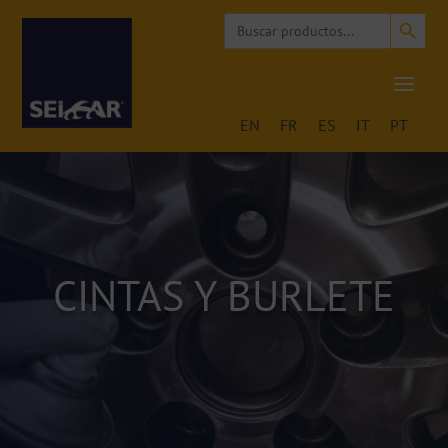
Search Button
Search
for:
EN
FR
ES
IT
PT
CINTAS Y BURLETE