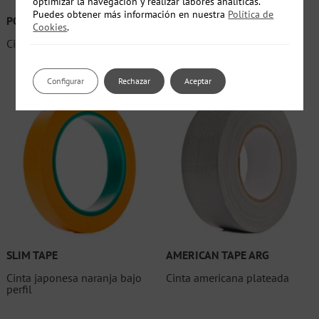
optimizar la navegación y realizar labores analíticas.
Puedes obtener más información en nuestra
Política de
POLAR STAR TAPE
TOP-Q
Cookies
.
Cinta adhesiva
Cinta enmascarado verde
Configurar
Rechazar
Aceptar
SLIM TAPE
AMERICAN TAPE ARG
Cinta japonesa naranja bajo
Cinta americana plateada
perfil